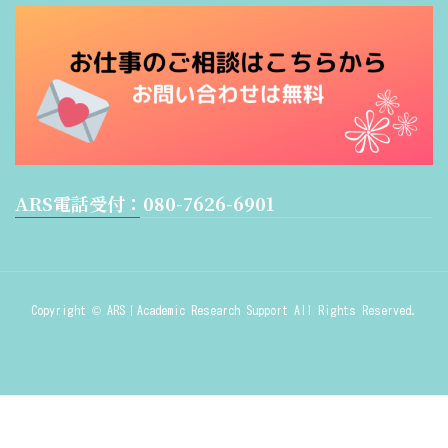
ARS電話受付：080-7626-6901
Copyright © ARS｜Academic Research Support All Rights Reserved.