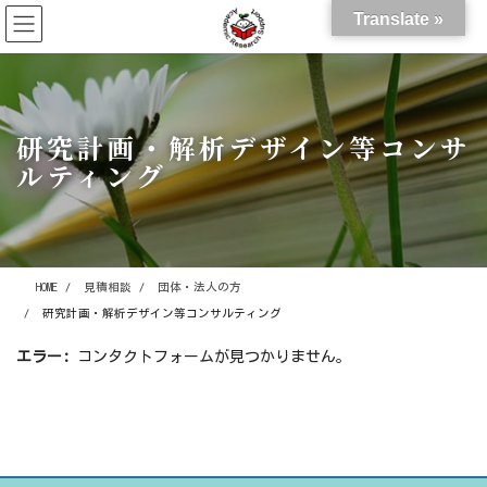
コ
ナ
Translate »
ン
ビ
テ
ゲ
ン
ー
ツ
シ
に
ョ
研究計画・解析デザイン等コンサ
移
ン
ルティング
動
に
移
動
HOME
見積相談
団体・法人の方
研究計画・解析デザイン等コンサルティング
エラー:
コンタクトフォームが見つかりません。