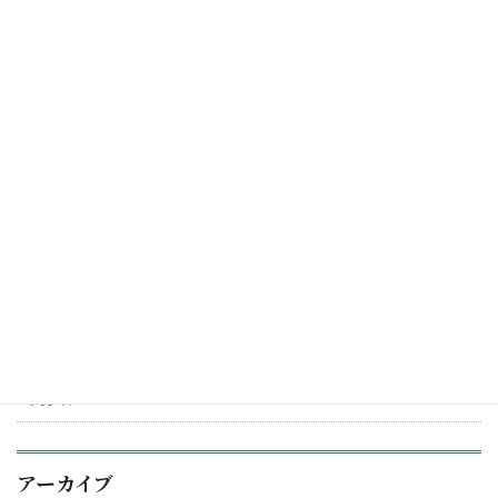
2022年3月15日
新年の挨拶
2022年1月1日
ARS専用電話番号公開しました
2021年12月31日
カテゴリー
未分類
アーカイブ