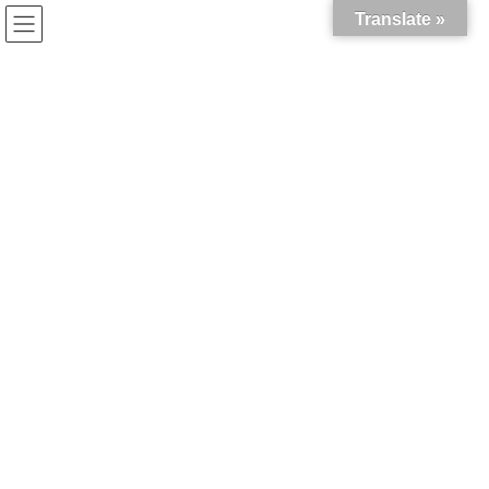
コ
ナ
Translate »
ン
ビ
テ
ゲ
ン
ー
ツ
シ
に
ョ
ブログ
移
ン
動
に
移
動
HOME
ブログ
未分類
統計初学者さまへ。質的データ・量的データのちがいスライド（改訂版）
2020年2月19日
/ 最終更新日 :
2021年3月12日
ayako1234
未分類
統計初学者さまへ。質的デー
タ・量的データのちがいスラ