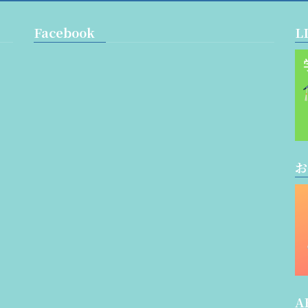
Facebook
L
お
A