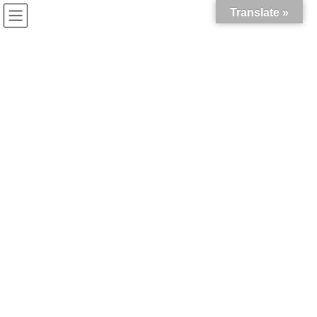
コ
ナ
Translate »
ン
ビ
テ
ゲ
ン
ー
ツ
シ
に
ョ
ブログ
移
ン
動
に
移
動
HOME
ブログ
未分類
8月18日(日)多世代・対面型少人数制勉強会開催（詳細告知です）
2019年7月29日
/ 最終更新日 :
2021年3月12日
ayako1234
未分類
8月18日(日)多世代・対面型少
人数制勉強会開催（詳細告知